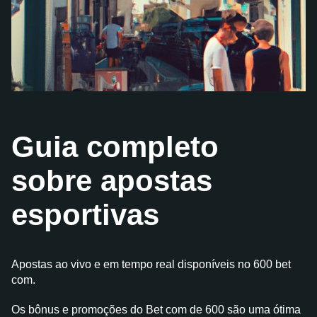
Guia completo
sobre apostas
esportivas
Apostas ao vivo e em tempo real disponíveis no 600 bet
com.
Os bônus e promoções do Bet com de 600 são uma ótima