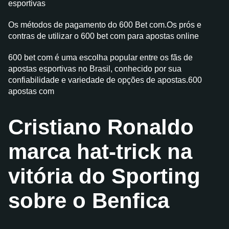
esportivas
Os métodos de pagamento do 600 Bet com.Os prós e
contras de utilizar o 600 bet com para apostas online
600 bet com é uma escolha popular entre os fãs de
apostas esportivas no Brasil, conhecido por sua
confiabilidade e variedade de opções de apostas.600
apostas com
Cristiano Ronaldo
marca hat-trick na
vitória do Sporting
sobre o Benfica