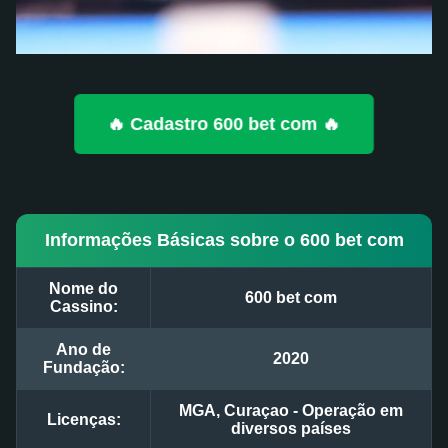
🔥 Cadastro 600 bet com 🔥
Informações Básicas sobre o 600 bet com
Nome do
600 bet com
Cassino:
Ano de
2020
Fundação:
MGA, Curaçao - Operação em
Licenças:
diversos países