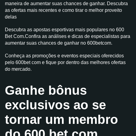
maneira de aumentar suas chances de ganhar. Descubra
as ofertas mais recentes e como tirar o melhor proveito
delas
Descubra as apostas esportivas mais populares no 600
Bet Com.Confira as análises e dicas de especialistas para
aumentar suas chances de ganhar no 600betcom.
Conheça as promoções e eventos especiais oferecidos
pelo 600bet com e fique por dentro das melhores ofertas
do mercado.
Ganhe bônus
exclusivos ao se
tornar um membro
do 600 bet com