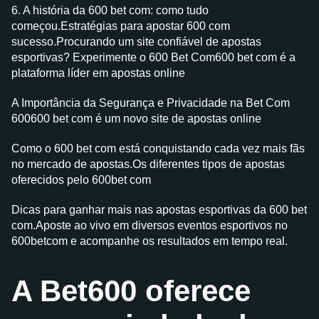
6. A história da 600 bet com: como tudo
começou.Estratégias para apostar 600 com
sucesso.Procurando um site confiável de apostas
esportivas? Experimente o 600 Bet Com600 bet com é a
plataforma líder em apostas online
A Importância da Segurança e Privacidade na Bet Com
600600 bet com é um novo site de apostas online
Como o 600 bet com está conquistando cada vez mais fãs
no mercado de apostas.Os diferentes tipos de apostas
oferecidos pelo 600bet com
Dicas para ganhar mais nas apostas esportivas da 600 bet
com.Aposte ao vivo em diversos eventos esportivos no
600betcom e acompanhe os resultados em tempo real.
A Bet600 oferece