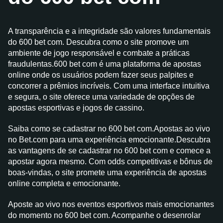
A transparência e a integridade são valores fundamentais
do 600 bet com. Descubra como o site promove um
ambiente de jogo responsável e combate a práticas
fraudulentas.600 bet com é uma plataforma de apostas
online onde os usuários podem fazer seus palpites e
concorrer a prêmios incríveis. Com uma interface intuitiva
e segura, o site oferece uma variedade de opções de
apostas esportivas e jogos de cassino.
Saiba como se cadastrar no 600 bet com.Apostas ao vivo
no Bet.com para uma experiência emocionante.Descubra
as vantagens de se cadastrar no 600 bet com e comece a
apostar agora mesmo. Com odds competitivas e bônus de
boas-vindas, o site promete uma experiência de apostas
online completa e emocionante.
Aposte ao vivo nos eventos esportivos mais emocionantes
do momento no 600 bet com. Acompanhe o desenrolar