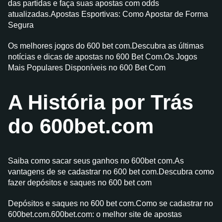
das partidas e faça suas apostas com odds
atualizadas.Apostas Esportivas: Como Apostar de Forma
Segura
Os melhores jogos do 600 bet com.Descubra as últimas
notícias e dicas de apostas no 600 Bet Com.Os Jogos
Mais Populares Disponíveis no 600 Bet Com
A História por Trás
do 600bet.com
Saiba como sacar seus ganhos no 600bet com.As
vantagens de se cadastrar no 600 bet com.Descubra como
fazer depósitos e saques no 600 bet com
Depósitos e saques no 600 bet com.Como se cadastrar no
600bet.com.600bet.com: o melhor site de apostas