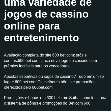
uma variedade de
jogos de cassino
online para
entretenimento
Avaliação completa do site 600 bet com: prós e
contras.600 bet com lança novo jogo de cassino com
prêmios incríveis para os vencedores
Apostas esportivas ou jogos de cassino? Tudo em um só
lugar: 600 bet com.Os melhores bônus e promoções
oferecidos pelo 600bet.com
Promoções e bônus em 600 bet com.Saiba como funciona
o sistema de bônus e promoções do Bet com 600