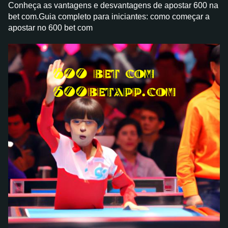
Conheça as vantagens e desvantagens de apostar 600 na
bet com.Guia completo para iniciantes: como começar a
apostar no 600 bet com